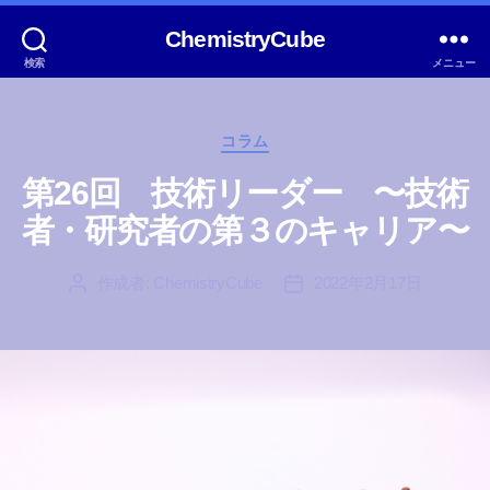
ChemistryCube
検索
メニュー
カ
コラム
テ
ゴ
第26回 技術リーダー 〜技術
リ
者・研究者の第３のキャリア〜
ー
作成者:
ChemistryCube
2022年2月17日
投
投
稿
稿
者
日