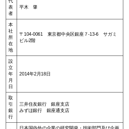
代
表
平木 肇
者
本
社
〒104-0061 東京都中央区銀座７-13-6 サガミ
所
ビル2階
在
地
設
立
年
2014年2月18日
月
日
取
引
三井住友銀行 銀座支店
銀
みずほ銀行 銀座通支店
行
日本国内外の企業の研究開発・技術部門及び企画