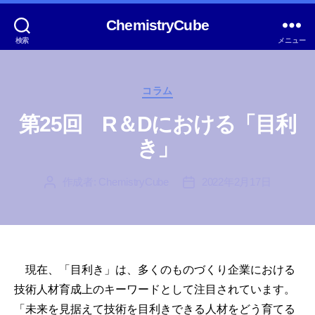
ChemistryCube
検索
メニュー
カ
コラム
テ
ゴ
第25回 R＆Dにおける「目利
リ
き」
ー
作成者:
ChemistryCube
2022年2月17日
投
投
稿
稿
者
日
現在、「目利き」は、多くのものづくり企業における
技術人材育成上のキーワードとして注目されています。
「未来を見据えて技術を目利きできる人材をどう育てる