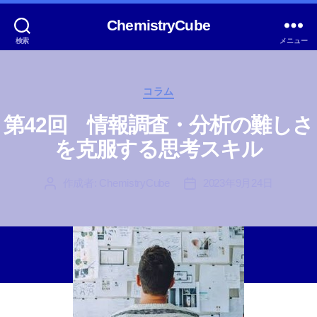
ChemistryCube
検索
メニュー
カ
コラム
テ
ゴ
第42回 情報調査・分析の難しさ
リ
を克服する思考スキル
ー
作成者:
ChemistryCube
2023年9月24日
投
投
稿
稿
者
日